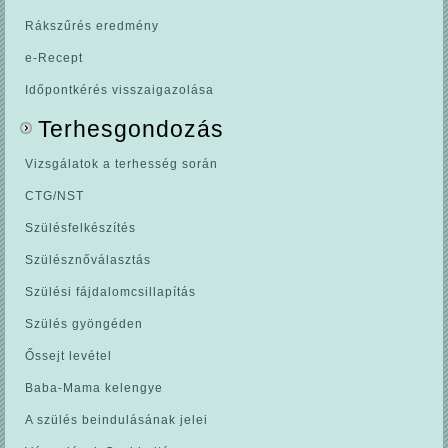
Rákszűrés eredmény
e-Recept
Időpontkérés visszaigazolása
Terhesgondozás
Vizsgálatok a terhesség során
CTG/NST
Szülésfelkészítés
Szülésznőválasztás
Szülési fájdalomcsillapítás
Szülés gyöngéden
Őssejt levétel
Baba-Mama kelengye
A szülés beindulásának jelei