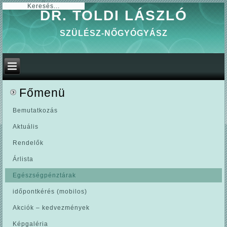
0
DR. TOLDI LÁSZLÓ
SZÜLÉSZ-NŐGYÓGYÁSZ
Főmenü
Bemutatkozás
Aktuális
Rendelők
Árlista
Egészségpénztárak
időpontkérés (mobilos)
Akciók – kedvezmények
Képgaléria