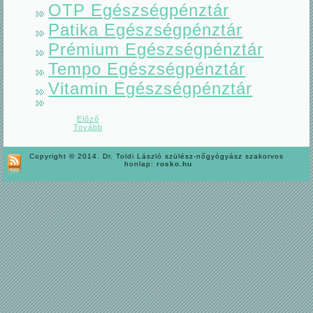
OTP Egészségpénztár
Patika Egészségpénztár
Prémium Egészségpénztár
Tempo Egészségpénztár
Vitamin Egészségpénztár
Előző
Tovább
Copyright © 2014. Dr. Toldi László szülész-nőgyógyász szakorvos
honlap:
rosko.hu